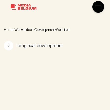
Open m
Home
›
Wat we doen
›
Development
›
Websites
terug naar development
Professionele
web
ontwikkeling
&
strategie