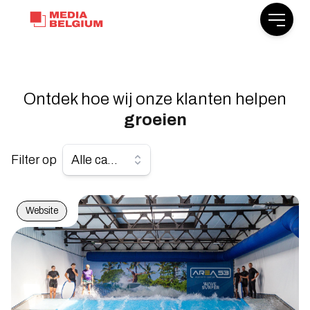
Open m
Ontdek hoe wij onze klanten helpen
groeien
Filter op
Alle cases
Website